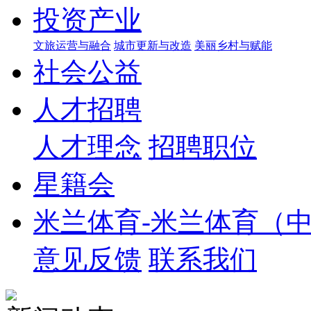
投资产业
文旅运营与融合
城市更新与改造
美丽乡村与赋能
社会公益
人才招聘
人才理念
招聘职位
星籍会
米兰体育-米兰体育（
意见反馈
联系我们