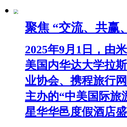
聚焦 “交流、共赢
2025年9月1日，
美国内华达大学拉斯
业协会、携程旅行网
主办的“中美国际旅
星华华邑度假酒店盛大