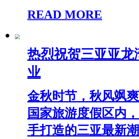
READ MORE
热烈祝贺三亚亚龙
业
金秋时节，秋风飒爽
国家旅游度假区内，
手打造的三亚最新潮