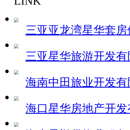
LINK
三亚亚龙湾星华套房
三亚星华旅游开发有
海南中田旅业开发有
海口星华房地产开发