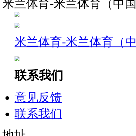
米兰体育-米兰体育（中
米兰体育-米兰体育（
联系我们
意见反馈
联系我们
地址