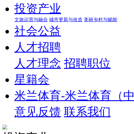
投资产业
文旅运营与融合
城市更新与改造
美丽乡村与赋能
社会公益
人才招聘
人才理念
招聘职位
星籍会
米兰体育-米兰体育（
意见反馈
联系我们