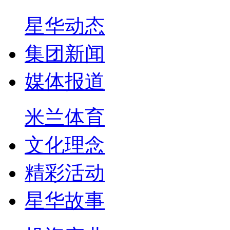
星华动态
集团新闻
媒体报道
米兰体育
文化理念
精彩活动
星华故事