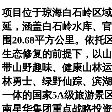
项目位于琼海白石岭区域
延，涵盖白石岭水库、官
围20.68平方公里。依
生态修复的前提下，以山
带山野趣味、健康山林运
林勇士、绿野仙踪、滨湖
一体的国家5A级旅游景
南星华集团重点战略投资