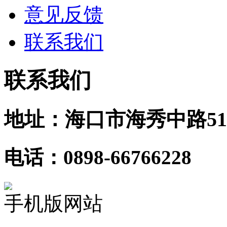
意见反馈
联系我们
联系我们
地址：海口市海秀中路51
电话：0898-66766228
手机版网站