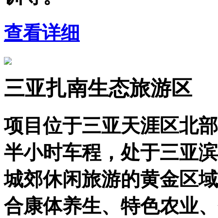
查看详细
三亚扎南生态旅游区
项目位于三亚天涯区北部
半小时车程，处于三亚滨
城郊休闲旅游的黄金区域
合康体养生、特色农业、