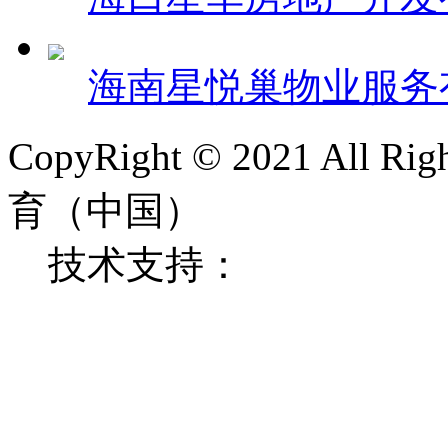
海南星悦巢物业服务
CopyRight © 2021 All
育（中国）
技术支持：