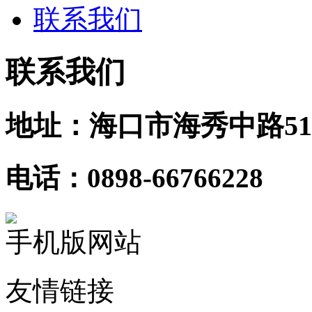
联系我们
联系我们
地址：海口市海秀中路51
电话：0898-66766228
手机版网站
友情链接