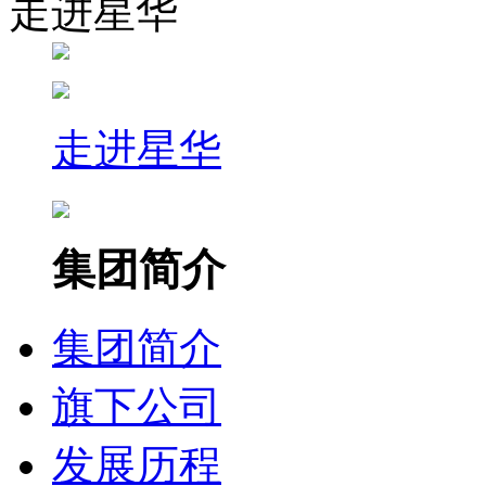
走进星华
走进星华
集团简介
集团简介
旗下公司
发展历程