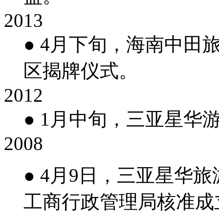
2013
● 4月下旬，海南中
区揭牌仪式。
2012
● 1月中旬，三亚星华
2008
● 4月9日，三亚星华
工商行政管理局核准成