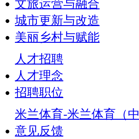
文旅运营与融合
城市更新与改造
美丽乡村与赋能
人才招聘
人才理念
招聘职位
米兰体育-米兰体育（
意见反馈