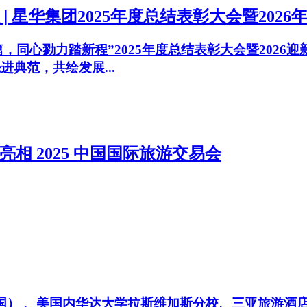
 星华集团2025年度总结表彰大会暨202
新篇，同心勠力踏新程”2025年度总结表彰大会暨20
典范，共绘发展...
亮相 2025 中国国际旅游交易会
（中国） 、美国内华达大学拉斯维加斯分校、三亚旅游