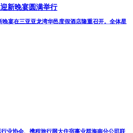
6年迎新晚宴圆满举行
26迎新晚宴在三亚亚龙湾华邑度假酒店隆重召开。全体星
酒店行业协会、携程旅行网大住宿事业群海南分公司联