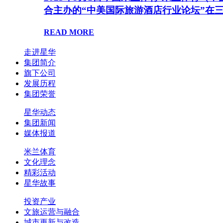
合主办的“中美国际旅游酒店行业论坛”在三
READ MORE
走进星华
集团简介
旗下公司
发展历程
集团荣誉
星华动态
集团新闻
媒体报道
米兰体育
文化理念
精彩活动
星华故事
投资产业
文旅运营与融合
城市更新与改造